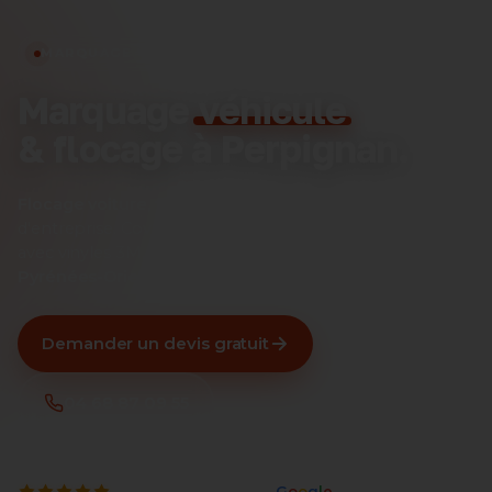
MARQUAGE VÉHICULE · PERPIGNAN
Marquage
véhicule
& flocage à Perpignan.
Flocage voiture, fourgon, camion, camping-car
et flotte
d'entreprise. Covering intégral ou lettrage publicitaire
avec vinyles 3M, Avery et Hexis. Pose en atelier dans les
Pyrénées-Orientales
.
Demander un devis gratuit
04 68 87 09 55
4,9
150 avis clients
sur
G
o
o
g
l
e