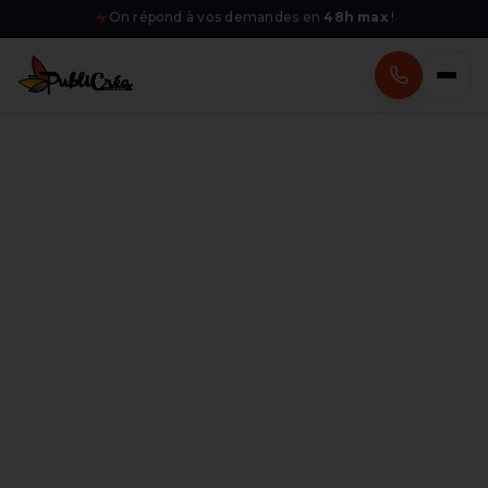
On répond à vos demandes en
48h max
!