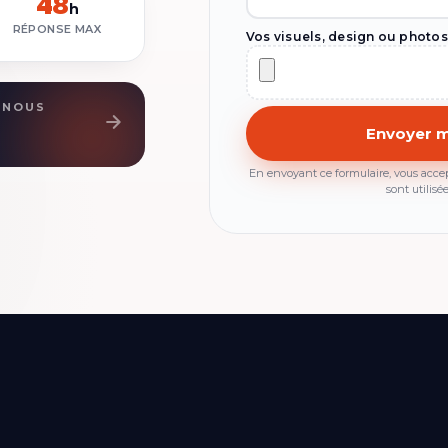
48
h
RÉPONSE MAX
Vos visuels, design ou photo
-NOUS
En envoyant ce formulaire, vous acce
sont utilisé