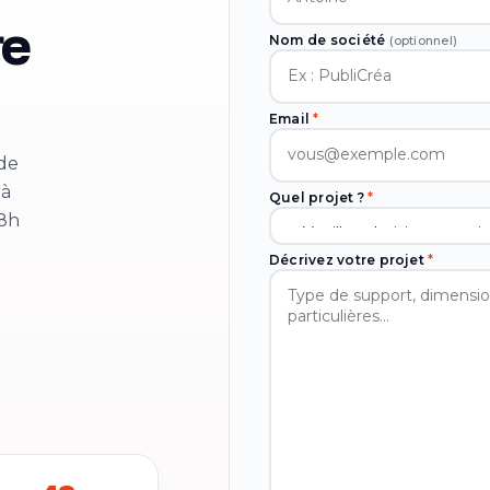
re
Nom de société
(optionnel)
Email
*
 de
 à
Quel projet ?
*
48h
Décrivez votre projet
*