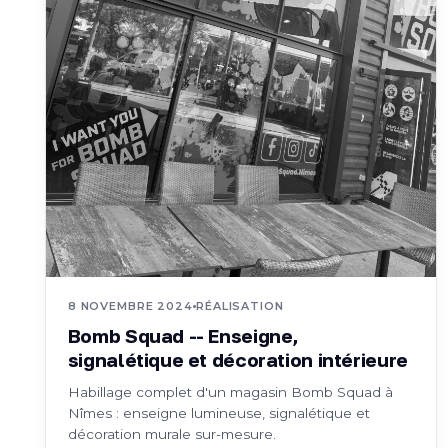
8 NOVEMBRE 2024
RÉALISATION
Bomb Squad -- Enseigne,
signalétique et décoration intérieure
Habillage complet d'un magasin Bomb Squad à
Nîmes : enseigne lumineuse, signalétique et
décoration murale sur-mesure.