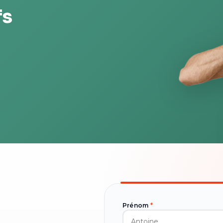
fs
Prénom
*