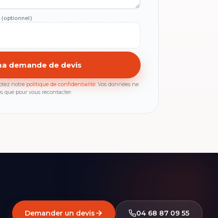
s
(optionnel)
ptez notre
politique de confidentialité
. Vos données ne
es que pour vous recontacter.
Demander un devis
04 68 87 09 55