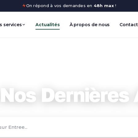
On répond à vos demandes en
48h max
!
s services
Actualités
À propos de nous
Contact
Nos Dernières A